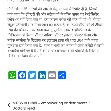
दोनों जांच अधिकारियों की ओर से संयुक्त रूप से रिपोर्ट दी है. जिसमें
कहा गया कि डॉक्टरों की ओर मरीज को निर्धारित समय पर रेमडेसिवीर
इंजेक्शन नहीं दिया गया था. इस कारण मरीज की मौत हो गई थी. नोएडा
सेंट्रल एडीसीपी साद मियां खान का कहना है कि डिप्टी सीएमओ डॉ टीकम
सिंह की शिकायत पर थाना फेज टू पुलिस ने यथार्थ हॉस्पिटल के
चिकित्सक डॉ हेमंत, डॉक्टर दानिश, डॉक्टर इमरान, डॉक्टर संजय और
मयंक सक्सेना के खिलाफ गैर इरादतन हत्या की धारा 304 ए के तहत
मुकदमा दर्ज किया गया है. थाना प्रभारी का कहना है जांच कमेटी से सभी
दस्तावेज मांगे गए हैं रिपोर्ट को आधार बनाकर दोषी डॉक्टरों के खिलाफ
विधिक कार्रवाई की जाएगी.
W
F
T
Li
E
S
h
a
w
n
m
h
at
c
itt
k
ai
ar
s
e
er
e
l
e
Post
MBBS in Hindi – empowering or detrimental?
A
b
dI
navigation
Doctors react