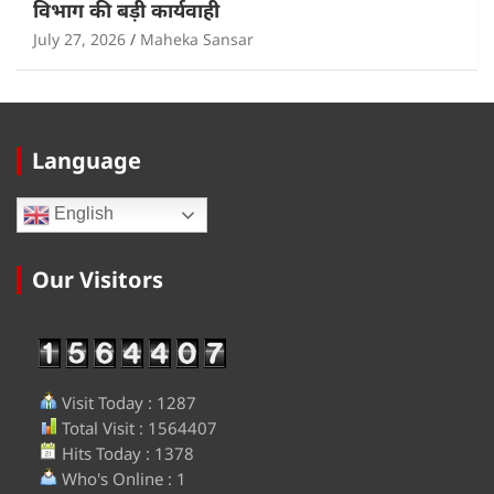
विभाग की बड़ी कार्यवाही
July 27, 2026
Maheka Sansar
Language
English
Our Visitors
Visit Today : 1287
Total Visit : 1564407
Hits Today : 1378
Who's Online : 1