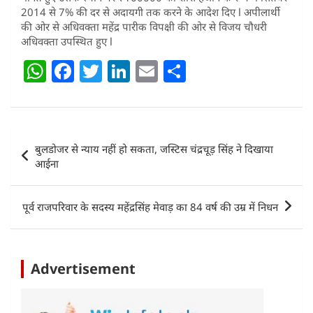
2014 से 7% की दर से अदायगी तक करने के आदेश दिए l अपीलार्थी
की ओर से अधिवक्ता महेंद्र पारीक विपक्षी की ओर से विजय चौधरी
अधिवक्ता उपस्थित हुए l
W
F
T
Li
E
S
h
a
w
n
m
h
at
c
itt
k
ai
ar
s
e
er
e
l
e
Post
बुलडोजर से न्याय नहीं हो सकता, जस्टिस चंद्रचूड़ सिंह ने दिखाया
A
b
dI
navigation
आईना
p
o
n
p
o
पूर्व राजपरिवार के सदस्य महेंद्रसिंह मेवाड़ का 84 वर्ष की उम्र में निधन
k
Advertisement