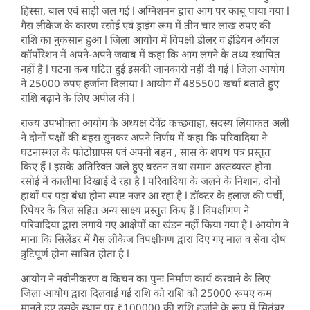
हिस्सा, बाल एवं साड़ी जल गई l अग्निशमन द्वारा आग पर काबू पाया गया l
गैस लीकेज के कारण रसोई एवं ड्राइंग रूम में तीन चार लाख रुपए की
राशि का नुकसान हुआ l जिला आयोग में विपक्षी डीलर व इंडियन ऑयल
कॉर्पोरेशन में अपने-अपने जवाब में कहा कि आग लगने के तथ्य स्थापित
नहीं है l घटना कब घटित हुई इसकी जानकारी नहीं दी गई l जिला आयोग
ने 25000 रुपए हर्जाना दिलाया l आयोग में 485500 खर्चा बताते हुए
राशि बढ़ाने के लिए अपील की l
राज्य उपभोक्ता आयोग के अध्यक्ष देवेंद्र कच्छवाहा, सदस्य लियाकत अली
ने दोनों पक्षों की बहस सुनकर अपने निर्णय में कहा कि परिवादिया ने
घटनास्थल के फोटोग्राफ्स एवं अपनी बहन , सास के शपथ पत्र प्रस्तुत
किए हैं l इसके अतिरिक्त जले हुए बरतन तथा समान अस्तव्यस्त होना
रसोई में कालीमा दिखाई दे रहा है l परिवादिया के जलने के निशान, दोनों
हाथों पर पट्टा बंधा होना स्पष्ट नजर आ रहा है l डॉक्टर के इलाज की पर्ची,
रिपेयर के बिल सहित अन्य साक्ष्य प्रस्तुत किए हैं l विपक्षीगण ने
परिवादिया द्वारा लगाये गए आक्षेपों का खंडन नहीं किया गया है l आयोग ने
माना कि सिलेंडर में गैस लीकेज विपक्षीगण द्वारा दिए गए माल व सेवा दोष
त्रुटिपूर्ण होना साबित होता है l
आयोग ने नवीनीकरण व किचन का पुनः निर्माण कार्य करवाने के लिए
जिला आयोग द्वारा दिलवाई गई राशि को राशि को 25000 रूपए कम
मानते हुए उसके स्थान पर ₹100000 की राशि हर्जाने के रूप में सितंबर