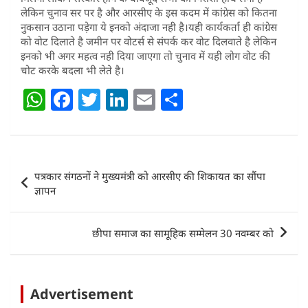
लेकिन चुनाव सर पर है और आरसीए के इस कदम में कांग्रेस को कितना
नुकसान उठाना पड़ेगा ये इनको अंदाजा नही है।यही कार्यकर्ता ही कांग्रेस
को वोट दिलाते है जमीन पर वोटर्स से संपर्क कर वोट दिलवाते है लेकिन
इनको भी अगर महत्व नही दिया जाएगा तो चुनाव में यही लोग वोट की
चोट करके बदला भी लेते है।
W
F
T
Li
E
S
h
a
w
n
m
h
at
c
itt
k
ai
ar
s
e
er
e
l
e
Post
पत्रकार संगठनों ने मुख्यमंत्री को आरसीए की शिकायत का सौंपा
A
b
dI
navigation
ज्ञापन
p
o
n
p
o
छीपा समाज का सामूहिक सम्मेलन 30 नवम्बर को
k
Advertisement