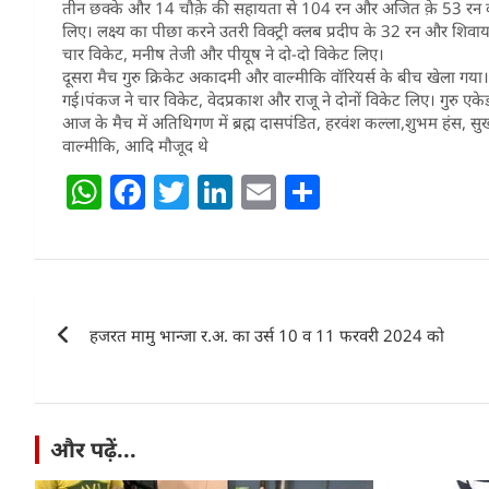
तीन छक्के और 14 चौक़े की सहायता से 104 रन और अजित क़े 53 रन की 
लिए। लक्ष्य का पीछा करने उतरी विक्ट्री क्लब प्रदीप के 32 रन और श
चार विकेट, मनीष तेजी और पीयूष ने दो-दो विकेट लिए।
दूसरा मैच गुरु क्रिकेट अकादमी और वाल्मीकि वॉरियर्स के बीच खेला गय
गई।पंकज ने चार विकेट, वेदप्रकाश और राजू ने दोनों विकेट लिए। गुरु 
आज के मैच में अतिथिगण में ब्रह्म दासपंडित, हरवंश कल्ला,शुभम हंस, सुखराज 
वाल्मीकि, आदि मौजूद थे
W
F
T
Li
E
S
h
a
w
n
m
h
at
c
itt
k
ai
ar
s
e
er
e
l
e
Post
A
b
dI
हजरत मामु भान्जा र.अ. का उर्स 10 व 11 फरवरी 2024 को
navigation
p
o
n
p
o
k
और पढ़ें...