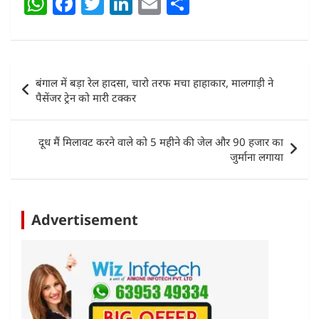
W
F
T
Li
E
S
h
a
w
n
m
h
at
c
itt
k
ai
ar
s
e
er
e
l
e
Post
बंगाल में बड़ा रेल हादसा, चारो तरफ मचा हाहाकार, मालगाड़ी ने
A
b
dI
navigation
पैसेंजर ट्रेन को मारी टक्कर
p
o
n
p
o
दूध मैं मिलावट करने वाले को 5 महीने की जेल और 90 हजार का
k
जुर्माना लगाया
Advertisement