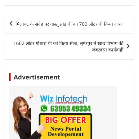
at
c
itt
k
ai
ar
s
e
er
e
l
e
Post
मिलावट के संदेह पर वास्तु ब्रांड घी का 700 लीटर घी किया जब्त
A
b
dI
navigation
p
o
n
1602 लीटर गोधारा घी को किया सीज, सुमेरपुर में खाद्य विभाग की
p
o
जबरदस्त कार्यवाही
k
Advertisement