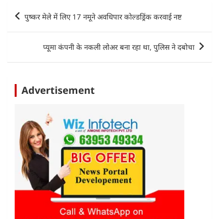
s
e
er
e
l
e
Post
पुष्कर मेले में लिए 17 नमूने अवधिपार कोल्डड्रिंक करवाई नष्ट
A
b
dI
navigation
p
o
n
प्यूमा कंपनी के नकली लोअर बना रहा था, पुलिस ने दबोचा
p
o
k
Advertisement