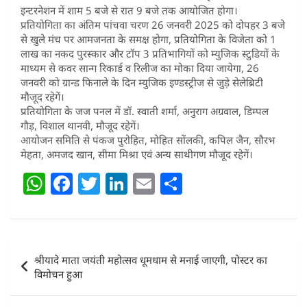
इन्टरनेशन में शाम 5 बजे से रात 9 बजे तक आयोजित होगा।
प्रतियोगिता का अंतिम पांचवा चरण 26 जनवरी 2025 को दोपहर 3 बजे
से खुले मंच पर आमजनता के समक्ष होगा, प्रतियोगिता के विजेता को 1
लाख का नकद पुरस्कार और टॉप 3 प्रतिभागियों को म्युजिक स्टुडियों के
माध्यम से कवर सान्ग रिकार्ड व रिलीज का मोका दिया जायेगा, 26
जनवरी को ग्रान्ड फिनाले के दिन म्युजिक इण्डस्ट्रीज से जुड़े सेलेब्रिटी
मौजूद रहेगें।
प्रतियोगिता के जज पनल में डॉ. स्वाती शर्मा, अनुराग अग्रवाल, डिम्पल
गौड़, विशाल थानवी, मौजूद रहेगें।
आयोजन समिति से पंकज पुरोहित, मोहित सोंलकी, कपिल जैन, सौरभ
मेहता, अमजद खान, सीमा मिश्रा एवं अन्य साथीगण मौजूद रहेगें।
W
F
T
Li
E
S
h
a
w
n
m
h
at
c
itt
k
ai
ar
s
e
er
e
l
e
Post
श्रीयादे माता जयंती महोत्सव धूमधाम से मनाई जाएगी, पोस्टर का
A
b
dI
navigation
विमोचन हुआ
p
o
n