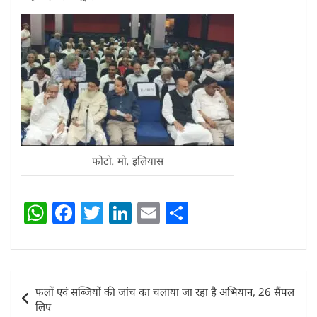
फोटो. मो. इलियास
W
F
T
Li
E
S
h
a
w
n
m
h
at
c
itt
k
ai
ar
s
e
er
e
l
e
Post
फलों एवं सब्जियों की जांच का चलाया जा रहा है अभियान, 26 सैंपल
A
b
dI
navigation
लिए