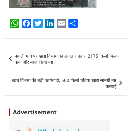
W
F
T
Li
E
S
h
a
w
n
m
h
at
c
itt
k
ai
ar
s
e
er
e
l
e
Post
नकली मावे पर खाद्य विभाग का लगातार प्रहार, 2175 किलो मिल्क
A
b
dI
navigation
केक और मावा किया नष्ट
p
o
n
p
o
खाद्य विभाग की बड़ी कार्यवाही, 500 किलो घटिया खाद्य सामग्री नष्ट
k
करवाई
Advertisement