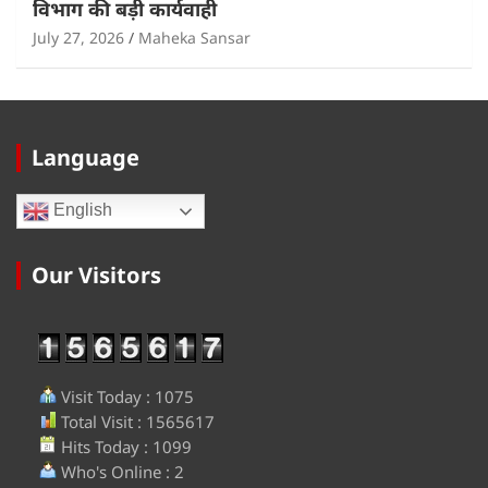
विभाग की बड़ी कार्यवाही
July 27, 2026
Maheka Sansar
Language
English
Our Visitors
Visit Today : 1075
Total Visit : 1565617
Hits Today : 1099
Who's Online : 2