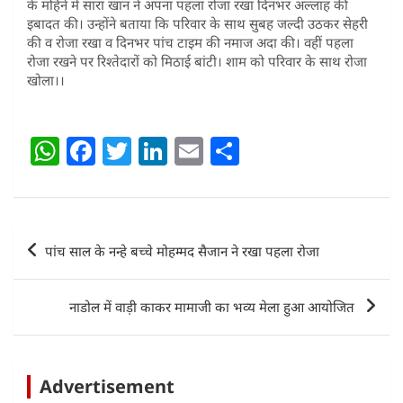
के महिने में सारा खान ने अपना पहला रोजा रखा दिनभर अल्लाह की
इबादत की। उन्होंने बताया कि परिवार के साथ सुबह जल्दी उठकर सेहरी
की व रोजा रखा व दिनभर पांच टाइम की नमाज अदा की। वहीं पहला
रोजा रखने पर रिश्तेदारों को मिठाई बांटी। शाम को परिवार के साथ रोजा
खोला।।
W
F
T
Li
E
S
h
a
w
n
m
h
at
c
itt
k
ai
ar
s
e
er
e
l
e
Post
पांच साल के नन्हे बच्चे मोहम्मद सैजान ने रखा पहला रोजा
A
b
dI
navigation
p
o
n
नाडोल में वाड़ी काकर मामाजी का भव्य मेला हुआ आयोजित
p
o
k
Advertisement