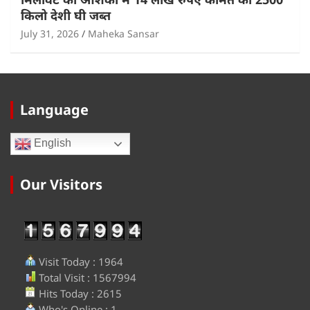
किलो देशी घी जब्त
July 31, 2026
Maheka Sansar
Language
English
Our Visitors
Visit Today : 1964
Total Visit : 1567994
Hits Today : 2615
Who's Online : 1