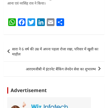
आना एवं नरसिंह राव ने किया।
W
F
T
Li
E
S
h
a
w
n
m
h
at
c
itt
k
ai
ar
s
e
er
e
l
e
Post
सारा ने 6 वर्ष की उम्र में अपना पहला रोजा रखा, परिवार में खुशी का
A
b
dI
navigation
माहौल
p
o
n
p
o
आरएमजीबी में इंटरनेट बैंकिंग लेनदेन सेवा का शुभारम्भ
k
Advertisement