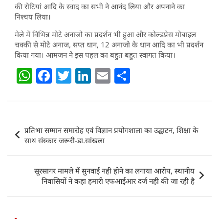
की रोटियां आदि के स्वाद का सभी ने आनंद लिया और अपनाने का
निश्चय लिया।
मेले में विभिन्न मोटे अनाजो का प्रदर्शन भी हुआ और कोल्डप्रेस मोबाइल
चक्की से मोटे अनाज, सप्त धान, 12 अनाजो के धान आदि का भी प्रदर्शन
किया गया। आमजन ने इस पहल का बहुत बहुत स्वागत किया।
W
F
T
Li
E
S
h
a
w
n
m
h
at
c
itt
k
ai
ar
s
e
er
e
l
e
Post
प्रतिभा सम्मान समारोह एवं विज्ञान प्रयोगशाला का उद्घाटन, शिक्षा के
A
b
dI
navigation
साथ संस्कार जरूरी-डा.सांखला
p
o
n
p
o
सूरसागर मामले में सुनवाई नही होने का लगाया आरोप, स्थानीय
k
निवासियों ने कहा हमारी एफआईआर दर्ज नही की जा रही है