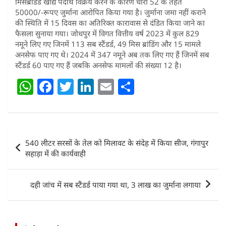
मिसब्रांडेड खाद्य पदार्थ विक्रय करने के कारण धारा 52 के तहत
50000/-रूपए जुर्माना आरोपित किया गया है। जुर्माना जमा नहीं कराने
की स्थिति में 15 दिवस का अतिरिक्त कारावास से दंडित किया जाने का
फैसला सुनाया गया। जोधपुर में विगत वित्तीय वर्ष 2023 में कुल 829
नमूने लिए गए जिनमें 113 सब स्टैंडर्ड, 49 मिस ब्रांडिंग और 15 मामले
अनसेफ पाए गए थे। 2024 में 347 नमूने अब तक लिए गए हैं जिनमें सब
स्टैंडर्ड 60 पाए गए हैं जबकि अनसेफ मामलों की संख्या 12 है।
W
F
T
Li
E
S
h
a
w
n
m
h
at
c
itt
k
ai
ar
s
e
er
e
l
e
Post
540 लीटर सरसों के तेल को मिलावट के संदेह में किया सीज, गंगापुर
A
b
dI
navigation
सहाड़ा में की कार्यवाही
p
o
n
p
o
दही जांच में सब स्टैंडर्ड पाया गया था, 3 लाख का जुर्माना लगाया
k