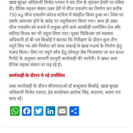
खाद्य सुरक्षा अधिकारी विनोद परमार ने मय टीम के वृंदावन डेयरी पर दबिश
दी। दैनिक महका संसार उक्त डेरी में चीज एनालॉग का निर्माण कर क़रीब
750 kg चीज एनालॉग कोल्ड स्टोरेज में संग्रहीत किया हुआ था। जिस पर
उसके अमानक होने के संदेह पर नमूनीकरण किया गया। साथ ही उक्त
चीज एनालॉग को बनाने में प्रयुक्त होने वाले आरबीडी पामोलिन तेल और
स्कीम्ड मिल्क का भी नमूना लिया गया। मुख्य चिकित्सा एवं स्वास्थ्य
अधिकारी डॉ बी एल बिश्नोई ने बताया कि निरीक्षण के दौरान कुल तीन
नमूने लिए गए और निर्माता को साफ़ सफ़ाई से खाद्य पदार्थ के निर्माण हेतु
पाबंद किया। लिए गए नमूने जाँच हेतु जोधपुर लैब भिजवाया जा कर प्राप्त
रिपोर्ट के अनुसार आगामी क़ानूनी कार्यवाही की जायेगी। ये खबर आप
दैनिक महका संसार पर पढ़ रहे है।
कार्यवाही के दौरान ये रहे उपस्थित
उक्त कार्यवाही के दौरान सीएमएचओ डॉ बाबूलाल बिश्नोई, खाद्य सुरक्षा
अधिकारी विनोद परमार, हेड कांस्टेबल अशोक सिंह, बदाराम, श्रवण राव
साथ रहें।
W
F
T
Li
E
S
h
a
w
n
m
h
at
c
itt
k
ai
ar