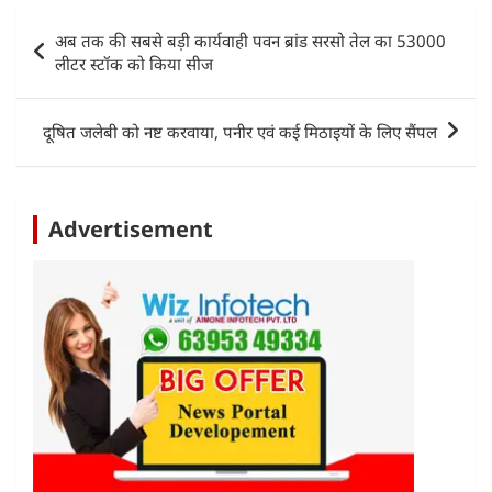
s
e
er
e
l
e
Post
अब तक की सबसे बड़ी कार्यवाही पवन ब्रांड सरसो तेल का 53000
A
b
dI
navigation
लीटर स्टॉक को किया सीज
p
o
n
p
o
दूषित जलेबी को नष्ट करवाया, पनीर एवं कई मिठाइयों के लिए सैंपल
k
Advertisement