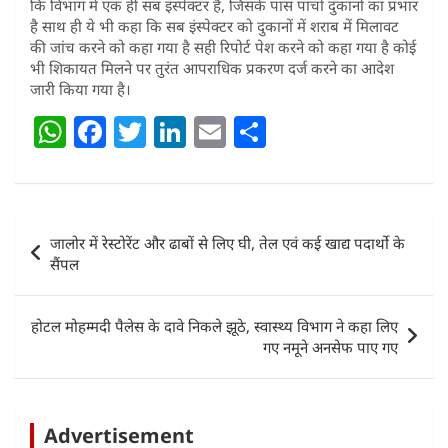
कि विभाग में एक ही सब इंस्पेक्टर है, जिसके पास पांचों दुकानों का प्रभार
है साथ ही ये भी कहा कि सब इंस्पेक्टर को दुकानों में शराब में मिलावट
की जांच करने को कहा गया है सही रिपोर्ट पेश करने को कहा गया है कोई
भी शिकायत मिलने पर तुरंत आपराधिक प्रकरण दर्ज करने का आदेश
जारी किया गया है।
W
F
T
Li
E
S
h
a
w
n
m
h
at
c
itt
k
ai
ar
s
e
er
e
l
e
Post
जालोर में रेस्टोरेंट और ढाबों से लिए घी, तेल एवं कई खाद्य पदार्थो के
A
b
dI
navigation
सैंपल
p
o
n
p
o
होटल मोहम्मदी पैलेस के दावे निकले झूठे, स्वास्थ्य विभाग ने कहा लिए
k
गए नमूने अनसेफ पाए गए
Advertisement