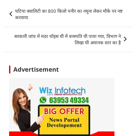
s
e
er
e
l
e
Post
घटिया क्वालिटी का 800 किलो पनीर का नमूना लेकर मौके पर नष्ट
A
b
dI
navigation
करवाया
p
o
n
p
o
सरकारी जांच में मदर चॉइस घी में वनस्पति घी पाया गया, विभाग ने
k
लिखा घी अमानक स्तर का है
Advertisement