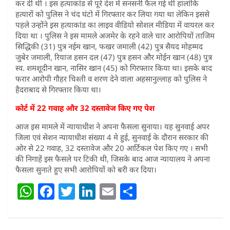
कर दी थी । इस हत्याकांड से पूरे देश में सनसनी फैल गई थी हालांकि
हत्यारों को पुलिस ने चंद घंटो में गिरफ्तार कर लिया गया था लेकिन इससे
पहले उन्होंने इस हत्याकांड का लाइव वीडियो सोशल मीडिया में वायरल कर
दिया था । पुलिस ने इस मामले अजमेर के रहने वाले चार आरोपियों ताजिम
सिद्धिकी (31) पुत्र नईम खान, फखर जमाली (42) पुत्र सैयद मोहम्मद
जुबेर जमाली, रियाज हसन दल (47) पुत्र हसन और मोईन खान (48) पुत्र
स्व. शमशूदीन खान, नासिर खान (45) को गिरफ्तार किया था। इसके बाद
फरार आरोपी गौहर चिश्ती व शरण देने वाला अहसानुल्लाह को पुलिस ने
हैदराबाद से गिरफ्तार किया था।
कोर्ट में 22 गवाह और 32 दस्तावेज किए गए पेश
आज इस मामले में न्यायाधीश ने अपना फैसला सुनाया। यह सुनवाई अपर
जिला एवं सेशन न्यायाधीश संख्या 4 मे हुई, सुनवाई के दौरान सरकार की
ओर से 22 गवाह, 32 दस्तावेज और 20 आर्टिकल पेश किए गए । सभी
की निगाहें इस फैसले पर टिकी थी, जिसके बाद आज न्यायालय ने अपना
फैसला सुनाते हुए सभी आरोपियों को बरी कर दिया।
W
F
T
Li
E
S
h
a
w
n
m
h
at
c
itt
k
ai
ar