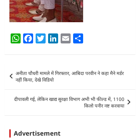
W
F
T
Li
E
S
h
a
w
n
m
h
at
c
itt
k
ai
ar
s
e
er
e
l
e
Post
अनीता चौधरी मामले में गिरफ्तार, आबिदा परवीन ने कहा मैने मर्डर
A
b
dI
navigation
नहीं किया, देखे विडियो
p
o
n
p
o
दीपावली गई, लेकिन खाद्य सुरक्षा विभाग अभी भी फील्ड में, 1100
k
किलो पनीर नष्ट करवाया
Advertisement