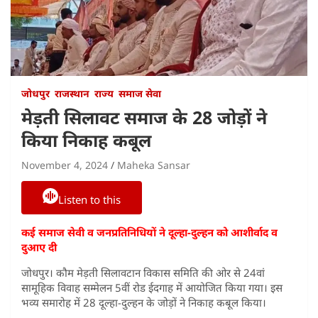
जोधपुर
राजस्थान
राज्य
समाज सेवा
मेड़ती सिलावट समाज के 28 जोड़ों ने
किया निकाह कबूल
November 4, 2024
Maheka Sansar
Listen to this
कई समाज सेवी व जनप्रतिनिधियों ने दूल्हा-दुल्हन को आशीर्वाद व
दुआए दी
जोधपुर। कौम मेड़ती सिलावटान विकास समिति की ओर से 24वां
सामूहिक विवाह सम्मेलन 5वीं रोड ईदगाह में आयोजित किया गया। इस
भव्य समारोह में 28 दूल्हा-दुल्हन के जोड़ों ने निकाह कबूल किया।