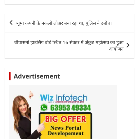
at
c
itt
k
ai
ar
s
e
er
e
l
e
Post
प्यूमा कंपनी के नकली लोअर बना रहा था, पुलिस ने दबोचा
A
b
dI
navigation
p
o
n
चौपासनी हाउसिंग बोर्ड स्थित 16 सेक्टर में अंकुट महोत्सव का हुआ
p
o
आयोजन
k
Advertisement