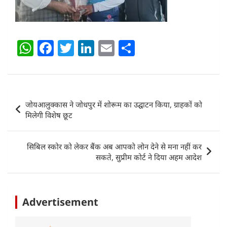
W
F
T
Li
E
S
h
a
w
n
m
h
at
c
itt
k
ai
ar
s
e
er
e
l
e
Post
जोयआलुक्कास ने जोधपुर में शोरूम का उद्घाटन किया, ग्राहकों को
A
b
dI
navigation
मिलेगी विशेष छूट
p
o
n
p
o
सिबिल स्कोर को लेकर बैंक अब आपको लोन देने से मना नहीं कर
k
सकते, सुप्रीम कोर्ट ने दिया अहम आदेश
Advertisement