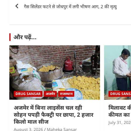
Post
A
b
dI
गैस सिलेंडर फटने से जोधपुर में लगी भीषण आग, 2 की मृत्यु
navigation
p
o
n
p
o
k
और पढ़ें...
DRUG SANSAR
अजमेर
राजस्थान
DRUG SANS
अजमेर में बिना लाइसेंस चल रही
मिलावट क
सोहन पपड़ी फैक्ट्री पर छापा, 2 हजार
कीमत का 
किलो माल सीज
July 31, 20
August 3, 2026
Maheka Sansar