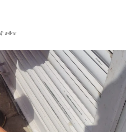
गड़ी तबीयत