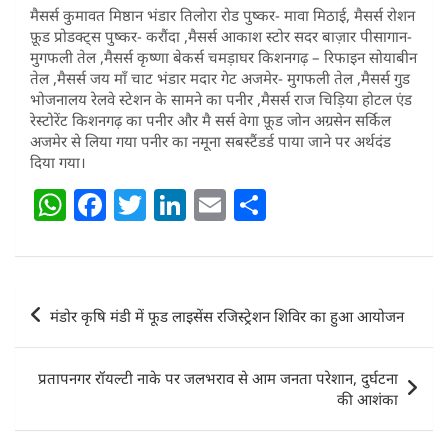
मैसर्स कुमावत मिष्ठान भंडार तिलोरा रोड पुष्कर- मावा मिठाई, मैसर्स रोशन
फ़ूड प्रोडक्ट्स पुष्कर- करौंदा ,मैसर्स आकाश स्टोर सदर बाज़ार पीसागान-
मुगफली तेल ,मैसर्स कृष्णा बेकर्स चमड़ाघर किशनगढ़ – रिफाइन सोयाबीन
तेल ,मैसर्स जय माँ चाट भंडार मदार गेट अजमेर- मुगफली तेल ,मैसर्स गुड
भोजनालय रेलवे स्टेशन के सामने का पनीर ,मैसर्स राज चिड़िया होटल एंड
रेस्टोरेंट किशनगढ़ का पनीर और मै सर्स वेगा फ़ूड जोन अग्रसेन सर्किल
अजमेर से लिया गया पनीर का नमूना सबस्टैंडर्ड पाया जाने पर अर्थदंड
दिया गया।
W
F
T
Li
E
S
h
a
w
n
m
h
at
c
itt
k
ai
ar
s
e
er
e
l
e
Post
मंडोर कृषि मंडी में फूड लाइसेंस रजिस्ट्रेशन शिविर का हुआ आयोजन
A
b
dI
navigation
p
o
n
प्रतापनगर रॉयल्टी नाके पर जलभराव से आम जनता परेशान, दुर्घटना
p
o
की आशंका
k