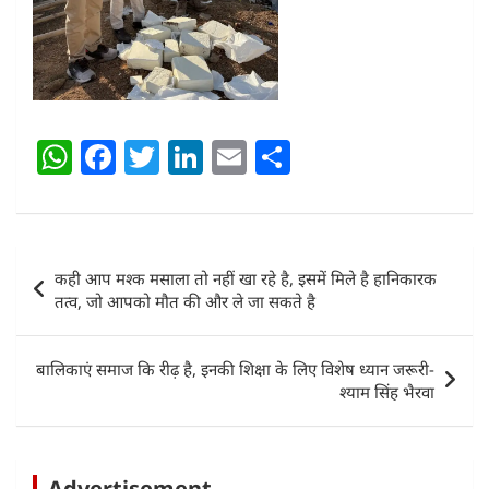
W
F
T
Li
E
S
h
a
w
n
m
h
at
c
itt
k
ai
ar
s
e
er
e
l
e
Post
कही आप मश्क मसाला तो नहीं खा रहे है, इसमें मिले है हानिकारक
A
b
dI
navigation
तत्व, जो आपको मौत की और ले जा सकते है
p
o
n
p
o
बालिकाएं समाज कि रीढ़ है, इनकी शिक्षा के लिए विशेष ध्यान जरूरी-
k
श्याम सिंह भैरवा
Advertisement