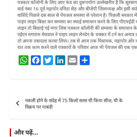
पत्रकार कॉलोनी के लिए आए फंड का दुरूपयोगः उल्लेखनीय है कि सूरसागर वि
वार्ड नंबर 16 पूर्व महापोर वनिता सेठ और बीजेपी जिलाध्यक्ष और इसी वार्ड क
वाशिंदे पिछले दस साल से पेयजल समस्या से परेशान है। पिछली सरकार में
पाइप लाइन बिछा कर समस्या का स्थाई समाधान करने के लिए पीएचईडी को 
लाइन तो बिछाई गई मगर जिस पत्रकार कॉलोनी की समस्या के समाधान के ल
एईएन मगाराम मेघवाल ने पाइप लाइन लेनदेन के चक्कर में टर्न कर अन्यत्र
तो अपना तबादला करवा लिया। तब से आज तक विधायक, महापोर ओर वार्डस
रात तक काम करने वाले पत्रकारों के परिवार आज भी पेयजल की एक एक ब
W
F
T
Li
E
S
h
a
w
n
m
h
at
c
itt
k
ai
ar
s
e
er
e
l
e
Post
A
b
dI
नकली होने के संदेह में 75 किलो सरस घी किया सीज, घी के
navigation
p
o
n
विक्रय पर पाबंदी
p
o
k
और पढ़ें...