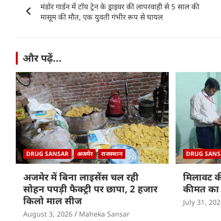
A
b
dI
मंडोर गार्डन में टॉय ट्रेन के ड्राइवर की लापरवाही से 5 साल की
navigation
p
o
n
मासूम की मौत, एक युवती गंभीर रूप से घायल
p
o
k
और पढ़ें...
DRUG SANSAR
अजमेर
राजस्थान
DRUG SANS
अजमेर में बिना लाइसेंस चल रही
मिलावट क
सोहन पपड़ी फैक्ट्री पर छापा, 2 हजार
कीमत का 
किलो माल सीज
July 31, 20
August 3, 2026
Maheka Sansar