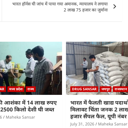
भारत हॉर्नस घी जांच में पाया गया अमानक, न्यायालय ने लगाया
2 लाख 75 हजार का जुर्माना
AR
मध्य प्रदेश
राज्य
DRUG SANSAR
जयपुर
राजस्थान
ी आशंका में 14 लाख रुपए
भारत में फैलती खाद्य पदार्थों
2500 किलो देशी घी जब्त
मिलावट चिंता जनक 2 लाख 
हजार सैंपल फैल, यूपी नंबर
26
Maheka Sansar
July 31, 2026
Maheka Sansar