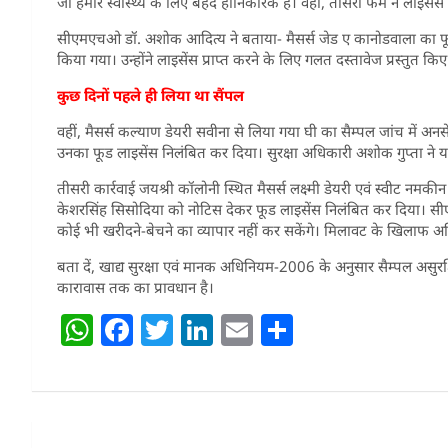
जो हमारे स्वास्थ्य के लिए बेहद हानिकारक है। वहीं, तीसरी फर्म ने लाइसें
सीएमएचओ डॉ. अशोक आदित्य ने बताया- मैसर्स जेड ए कानोडवाला का फूड 
किया गया। उन्होंने लाइसेंस प्राप्त करने के लिए गलत दस्तावेज प्रस्तुत किए
कुछ दिनों पहले ही लिया था सैंपल
वहीं, मैसर्स कल्याण डेयरी सवीना से लिया गया घी का सैम्पल जांच मे
उनका फूड लाइसेंस निलंबित कर दिया। सुरक्षा अधिकारी अशोक गुप्ता ने य
तीसरी कार्रवाई जयश्री कॉलोनी स्थित मैसर्स लक्ष्मी डेयरी एवं स्वीट नम
केशरसिंह सिसोदिया को नोटिस देकर फूड लाइसेंस निलंबित कर दिया। सी
कोई भी खरीदने-बेचने का व्यापार नहीं कर सकेंगे। मिलावट के खिलाफ अभि
बता दें, खाद्य सुरक्षा एवं मानक अधिनियम-2006 के अनुसार सैम्पल अस
कारावास तक का प्रावधान है।
W
F
T
Li
E
S
h
a
w
n
m
h
at
c
itt
k
ai
ar
s
e
er
e
l
e
Post