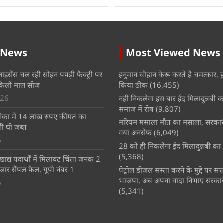
 News
Most Viewed News
लाइसेंस चल रही सोहन पपड़ी फैक्ट्री पर
हनुमान चौहान केरू करते है चमत्कार, 
किलो माल सीज
किया ठीक
(16,455)
026
नही निकलेगा इस बार ईद मिलादुन्नबी का
समाज में रोष
(9,807)
का में 14 लाख रुपए कीमत का
मरियम मसाला मौत का मसाला, सरकारी 
ी घी जब्त
गया अनसेफ
(6,049)
6
28 को ही निकलेगा ईद मिलादुन्नबी का 
(5,368)
खाद्य पदार्थों में मिलावट चिंता जनक 2
जार सैंपल फैल, यूपी नंबर 1
पेट्रोल डीजल सस्ता करने के मुद्दे पर सत्
भाजपा, अब अपना वादा निभाए सरकार 
6
(5,341)