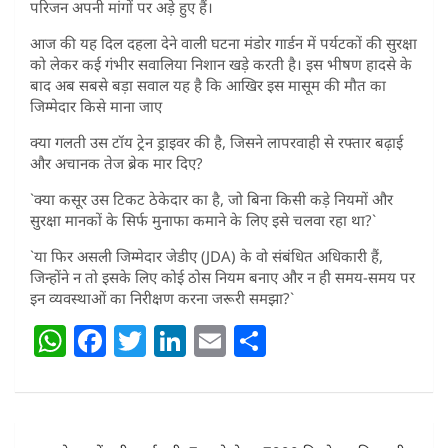
परिजन अपनी मांगों पर अड़े हुए हैं।
आज की यह दिल दहला देने वाली घटना मंडोर गार्डन में पर्यटकों की सुरक्षा
को लेकर कई गंभीर सवालिया निशान खड़े करती है। इस भीषण हादसे के
बाद अब सबसे बड़ा सवाल यह है कि आखिर इस मासूम की मौत का
जिम्मेदार किसे माना जाए
क्या गलती उस टॉय ट्रेन ड्राइवर की है, जिसने लापरवाही से रफ्तार बढ़ाई
और अचानक तेज ब्रेक मार दिए?
`क्या कसूर उस टिकट ठेकेदार का है, जो बिना किसी कड़े नियमों और
सुरक्षा मानकों के सिर्फ मुनाफा कमाने के लिए इसे चलवा रहा था?`
`या फिर असली जिम्मेदार जेडीए (JDA) के वो संबंधित अधिकारी हैं,
जिन्होंने न तो इसके लिए कोई ठोस नियम बनाए और न ही समय-समय पर
इन व्यवस्थाओं का निरीक्षण करना जरूरी समझा?`
W
F
T
Li
E
S
h
a
w
n
m
h
at
c
itt
k
ai
ar
s
e
er
e
l
e
Post