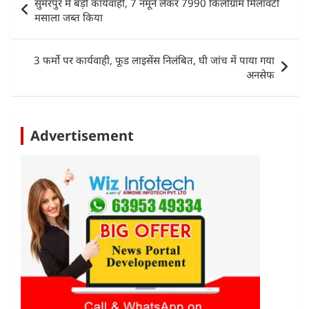
सुमेरपुर में बड़ी कार्यवाही, 7 नमूने लेकर 7990 किलोग्राम मिलावटी
A
b
dI
navigation
मसाला जब्त किया
p
o
n
p
o
3 फर्मो पर कार्यवाही, फूड लाइसेंस निलंबित, घी जांच में पाया गया
k
अनसेफ
Advertisement