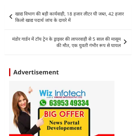
s
e
er
e
l
e
Post
खाद्य विभाग की बड़ी कार्यवाही, 18 हजार लीटर घी जब्त, 42 हजार
A
b
dI
navigation
किलो खाद्य पदार्थ जांच के दायरे में
p
o
n
p
o
मंडोर गार्डन में टॉय ट्रेन के ड्राइवर की लापरवाही से 5 साल की मासूम
k
की मौत, एक युवती गंभीर रूप से घायल
Advertisement