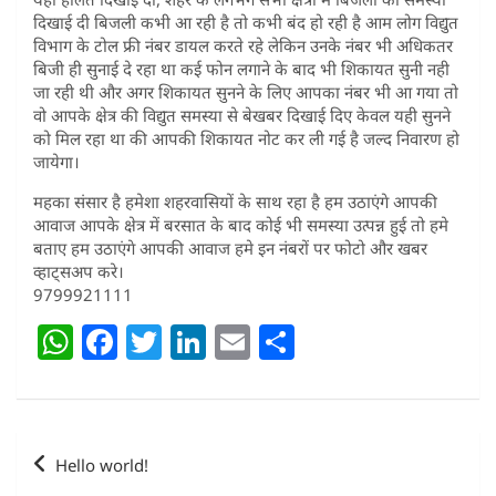
दिखाई दी बिजली कभी आ रही है तो कभी बंद हो रही है आम लोग विद्युत
विभाग के टोल फ्री नंबर डायल करते रहे लेकिन उनके नंबर भी अधिकतर
बिजी ही सुनाई दे रहा था कई फोन लगाने के बाद भी शिकायत सुनी नही
जा रही थी और अगर शिकायत सुनने के लिए आपका नंबर भी आ गया तो
वो आपके क्षेत्र की विद्युत समस्या से बेखबर दिखाई दिए केवल यही सुनने
को मिल रहा था की आपकी शिकायत नोट कर ली गई है जल्द निवारण हो
जायेगा।
महका संसार है हमेशा शहरवासियों के साथ रहा है हम उठाएंगे आपकी
आवाज आपके क्षेत्र में बरसात के बाद कोई भी समस्या उत्पन्न हुई तो हमे
बताए हम उठाएंगे आपकी आवाज हमे इन नंबरों पर फोटो और खबर
व्हाट्सअप करे।
9799921111
W
F
T
Li
E
S
h
a
w
n
m
h
at
c
itt
k
ai
ar
s
e
er
e
l
e
Post
Hello world!
A
b
dI
navigation