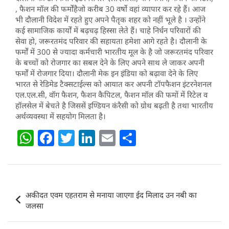
, फैशन मॉल की फर्मोंहैजो करीब 30 वर्षो वहां व्यापार कर रहे हैं। आज
भी दौलानी विदेश में रहते हुए अपने पैतृक शहर को नहीं भूले है । उन्होंने
कई सामाजिक कार्यों में बढ़चढ़ हिस्सा लेते हैं। चाहे निर्धन परिवारों की
सेवा हो, जरूरतमंद परिवार की सहायता हमेशा आगे रहते है। दौलानी के
फर्मों में 300 से ज्यादा कर्मचारी भारतीय मूल के है जो जरूरतमंद परिवार
के बच्चों को रोजगार का सबल देने के लिए अपने साथ ले जाकर अपनी
फर्मों में रोजगार दिया। दौलानी मेक इन इंडिया को बढ़ावा देने के लिए
भारत से रेडिमेड टैक्सटाईल्स को आयात कर अपनी टॉपफैशन इंटरनेशनल
एल.एल.सी, वॉग फैशन, फैशन कैपिटल, फैशन मॉल की फमों में रिटेल व
हॉलसेल में बेचते है जिससें इण्डियन कंरैसी को ग्रोथ बढ़ती है तथा भारतीय
अर्थव्यवस्था में सहयोग मिलता है।
W
F
T
Li
E
S
h
a
w
n
m
h
at
c
itt
k
ai
ar
s
e
er
e
l
e
Post
अकीदत एवम एहतराम से मनाया जाएगा ईद मिलाद उन नबी का
A
b
dI
navigation
जलसा
p
o
n