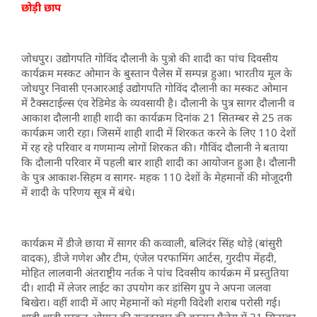
छोड़ी छाप
जोधपुर। उद्योगपति गोविंद दौलानी के पुत्रो की शादी का पांच दिवसीय
कार्यक्रम मस्कट ओमान के बुस्तान पैलेस में सम्पन्न हुआ। भारतीय मूल के
जोधपुर निवासी एनआरआई उद्योगपति गोविंद दौलानी का मस्कट ओमान
में टैक्सटाईल्स एंव रेडिमेड के व्यवसायी है। दौलानी के पुत्र सागर दौलानी व
आकाश दौलानी शाही शादी का कार्यक्रम दिनांक 21 सितम्बर से 25 तक
कार्यक्रम जारी रहा। जिसमें शाही शादी में शिरकत करने के लिए 110 देशों
में रह रहे परिवार व गणमान्य लोगों शिरकत की। गौविंद दौलानी ने बताया
कि दौलानी परिवार में पहली बार शाही शादी का आयोजन हुआ है। दौलानी
के पुत्र आकाश-सिहम व सागर- महक 110 देशों के मेहमानों की मोजूदगी
में शादी के परिणय सूत्र में बंधे।
कार्यक्रम में डीजे छाया में सागर की कव्वाली, बलिदंर सिंह थोड़े (बांसुरी
वादक), डीजे गणेश और टीम, एंजेल परफामिंग आर्टस, गुरदीप मेंहदी,
मोहित लालवानी अंतराष्ट्रीय नर्तक ने पांच दिवसीय कार्यक्रम में प्रस्तुतिया
दी। शादी में लेजर लाईट का उपयोग कर डांसिग ग्रुप ने अपना जलवा
बिखेरा। वहीं शादी में आए मेहमानों को मंहगी विदेशी शराब परोसी गई।
शाही शादी मस्कट ओमान की राजदरबार की बुस्तान पैलेस में 21 सितम्बर