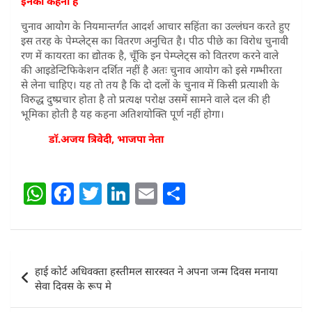
इनका कहना है
चुनाव आयोग के नियमान्तर्गत आदर्श आचार सहिंता का उल्लंघन करते हुए
इस तरह के पेम्प्लेट्स का वितरण अनुचित है। पीठ पीछे का विरोध चुनावी
रण में कायरता का द्योतक है, चूँकि इन पेम्प्लेट्स को वितरण करने वाले
की आइडेन्टिफिकेशन दर्शित नहीं है अतः चुनाव आयोग को इसे गम्भीरता
से लेना चाहिए। यह तो तय है कि दो दलों के चुनाव में किसी प्रत्याशी के
विरुद्ध दुष्प्रचार होता है तो प्रत्यक्ष परोक्ष उसमें सामने वाले दल की ही
भूमिका होती है यह कहना अतिशयोक्ति पूर्ण नहीं होगा।
डॉ.अजय त्रिवेदी, भाजपा नेता
W
F
T
Li
E
S
h
a
w
n
m
h
at
c
itt
k
ai
ar
s
e
er
e
l
e
Post
हाई कोर्ट अधिवक्ता हस्तीमल सारस्वत ने अपना जन्म दिवस मनाया
A
b
dI
navigation
सेवा दिवस के रूप मे
p
o
n