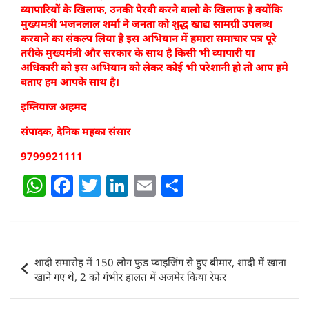
व्यापारियों के खिलाफ, उनकी पैरवी करने वालो के खिलाफ है क्योंकि
मुख्यमत्री भजनलाल शर्मा ने जनता को शुद्ध खाद्य सामग्री उपलब्ध
करवाने का संकल्प लिया है इस अभियान में हमारा समाचार पत्र पूरे
तरीके मुख्यमंत्री और सरकार के साथ है किसी भी व्यापारी या
अधिकारी को इस अभियान को लेकर कोई भी परेशानी हो तो आप हमे
बताए हम आपके साथ है।
इम्तियाज अहमद
संपादक, दैनिक महका संसार
9799921111
W
F
T
Li
E
S
h
a
w
n
m
h
at
c
itt
k
ai
ar
s
e
er
e
l
e
Post
शादी समारोह में 150 लोग फुड प्वाइजिंग से हुए बीमार, शादी में खाना
A
b
dI
navigation
खाने गए थे, 2 को गंभीर हालत में अजमेर किया रेफर
p
o
n