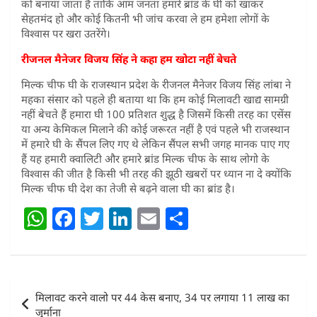
को बनाया जाता है ताकि आम जनता हमारे ब्रांड के घी को खाकर
सेहतमंद हो और कोई कितनी भी जांच करवा ले हम हमेशा लोगों के
विश्वास पर खरा उतरेंगे।
रीजनल मैनेजर विजय सिंह ने कहा हम खोटा नहीं बेचते
मिल्क चीफ घी के राजस्थान प्रदेश के रीजनल मैनेजर विजय सिंह लांबा ने
महका संसार को पहले ही बताया था कि हम कोई मिलावटी खाद्य सामग्री
नहीं बेचते हैं हमारा घी 100 प्रतिशत शुद्ध है जिसमें किसी तरह का एसेंस
या अन्य केमिकल मिलाने की कोई जरूरत नहीं है एवं पहले भी राजस्थान
में हमारे घी के सैंपल लिए गए थे लेकिन सैंपल सभी जगह मानक पाए गए
हैं यह हमारी क्वालिटी और हमारे ब्रांड मिल्क चीफ के साथ लोगो के
विश्वास की जीत है किसी भी तरह की झूठी खबरों पर ध्यान ना दे क्योंकि
मिल्क चीफ घी देश का तेजी से बढ़ने वाला घी का ब्रांड है।
W
F
T
Li
E
S
h
a
w
n
m
h
at
c
itt
k
ai
ar
s
e
er
e
l
e
Post
मिलावट करने वालो पर 44 केस बनाए, 34 पर लगाया 11 लाख का
A
b
dI
navigation
जुर्माना