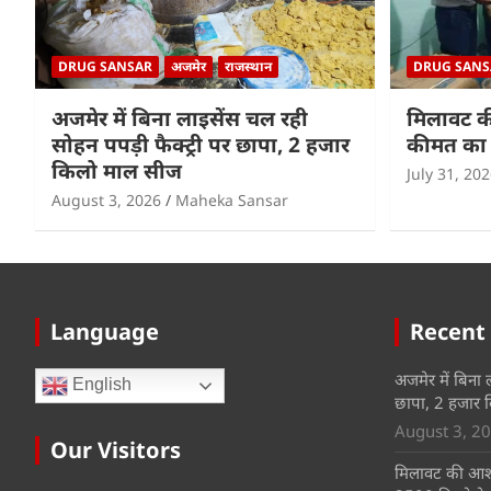
DRUG SANSAR
अजमेर
राजस्थान
DRUG SANS
अजमेर में बिना लाइसेंस चल रही
मिलावट क
सोहन पपड़ी फैक्ट्री पर छापा, 2 हजार
कीमत का 
किलो माल सीज
July 31, 20
August 3, 2026
Maheka Sansar
Language
Recent
अजमेर में बिना 
English
छापा, 2 हजार 
August 3, 2
Our Visitors
मिलावट की आशं