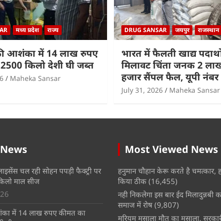
AR
मध्य प्रदेश
राज्य
DRUG SANSAR
जयपुर
राजस्थान
ी आशंका में 14 लाख रुपए
भारत में फैलती खाद्य पदार्थों
2500 किलो देशी घी जब्त
मिलावट चिंता जनक 2 लाख 
हजार सैंपल फैल, यूपी नंबर
26
Maheka Sansar
July 31, 2026
Maheka Sansar
 News
Most Viewed News
लाइसेंस चल रही सोहन पपड़ी फैक्ट्री पर
हनुमान चौहान केरू करते है चमत्कार, 
किलो माल सीज
किया ठीक
(16,455)
026
नही निकलेगा इस बार ईद मिलादुन्नबी का
समाज में रोष
(9,807)
का में 14 लाख रुपए कीमत का
मरियम मसाला मौत का मसाला, सरकारी 