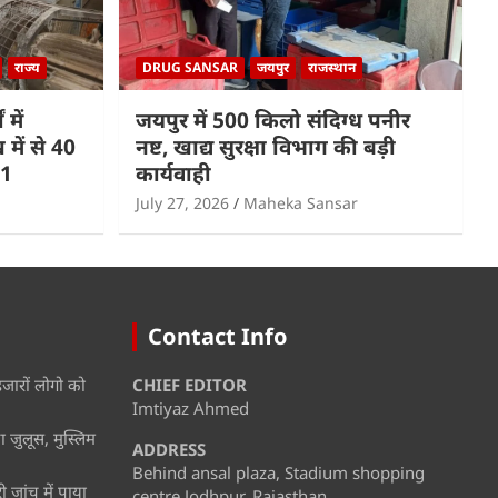
राज्य
DRUG SANSAR
जयपुर
राजस्थान
 में
जयपुर में 500 किलो संदिग्ध पनीर
में से 40
नष्ट, खाद्य सुरक्षा विभाग की बड़ी
 1
कार्यवाही
July 27, 2026
Maheka Sansar
Contact Info
हजारों लोगो को
CHIEF EDITOR
Imtiyaz Ahmed
 जुलूस, मुस्लिम
ADDRESS
Behind ansal plaza, Stadium shopping
जांच में पाया
centre Jodhpur, Rajasthan