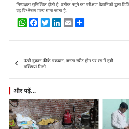
निष्पक्षता सुनिश्चित होती है. प्रत्येक नमूने का परीक्षण वैज्ञानिकों द्व
वह विश्लेषण मान्य माना जाता है.
W
F
T
Li
E
S
h
a
w
n
m
h
at
c
itt
k
ai
ar
s
e
er
e
l
e
Post
A
b
dI
ऊंची दुकान फीके पकवान, जनता स्वीट होम पर रस में डूबी
navigation
p
o
n
मक्खियां मिली
p
o
k
और पढ़ें...