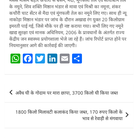
के नमूने, शिव शक्ति मिष्ठान भंडार से मावा एवं मिश्री का नमूना, शंकर
कचौरी चाट सेंटर से मैदा एवं मूंगफली तेल का नमूने लिए गए। साथ ही न्यू
नाकोड़ा मिष्ठान भंडार पर जांच के दौरान अखाद्य रंग युक्त 20 किलोग्राम
इमरती पाई गई, जिसे मौके पर ही नष्ट कराया गया। सभी लिए गए नमूने
खाद्य सुरक्षा एवं मानक अधिनियम, 2006 के प्रावधानों के अंतर्गत राज्य
केंद्रीय जन स्वास्थ्य प्रयोगशाला भेजे जा रहे हैं। जांच रिपोर्ट प्राप्त होने पर
नियमानुसार आगे की कार्रवाई की जाएगी।
W
F
T
Li
E
S
h
a
w
n
m
h
at
c
itt
k
ai
ar
s
e
er
e
l
e
Post
अवैध घी के गोदाम पर मारा छापा, 3700 किलो घी किया जब्त
A
b
dI
navigation
p
o
n
1800 किलो मिलावटी कलाकंद किया जब्त, 170 रुपए किलो के
p
o
भाव से रेवाड़ी से मंगवाया
k