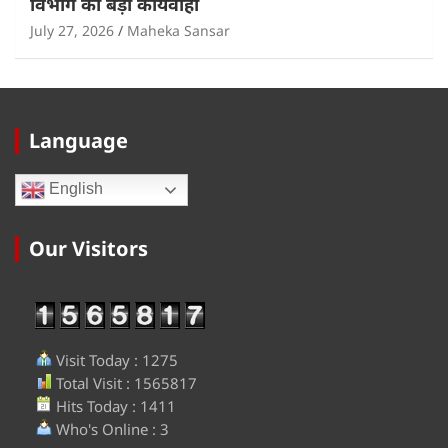
विभाग की बड़ी कार्यवाही
July 27, 2026
Maheka Sansar
Language
English
Our Visitors
Visit Today : 1275
Total Visit : 1565817
Hits Today : 1411
Who's Online : 3