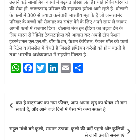
उन्होंने कई सामाजिक कार्यों में बढ़चढ़ हिस्सा लेते हैं। चाहे निर्धन परिवारों
की सेवा हो, जरूरतमंद परिवार की सहायता हमेशा आगे रहते है। दौलानी
के फर्मो में 300 से ज्यादा कर्मचारी भारतीय मूल के है जो जरूरतमंद
परिवार के बच्चों को रोजगार का सबंल देने के लिए अपने साथ ले जाकर
अपनी फर्मो में रोजगार दिया। दौलानी मेक इन इंडिया का बढ़वा देने के
लिए भारत से रेडिमेड टैक्सटाईल्स को आयात कर अपनी टॉप फैशन
इंटरनेशनल एल.एल.सी, वॉग फैशन, फैशन कैपिटल, फैशन मॉल की फमों
में रिटेल व हॉलसेल में बेचते है जिससें इण्डियन कंरैसी को ग्रोथ बढ़ती है
तथा भारतीय अर्थव्यवस्था में सहयोग मिलता है।
W
F
T
Li
E
S
h
a
w
n
m
h
at
c
itt
k
ai
ar
s
e
er
e
l
e
Post
क्या है वाट्सअप का नया फीचर, आप अपना खुद का चैनल भी बना
A
b
dI
navigation
सकते है, और आने वाले दिनों में पैसा भी कमा सकते है
p
o
n
p
o
राहुल गांधी बने कुली, सामान उठाया, कुली की वर्दी पहनी और कुलियों
k
से जानी उनकी समस्याएं