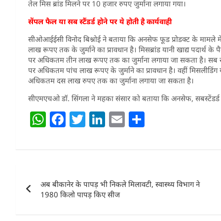
तेल मिस ब्रांड मिलने पर 10 हजार रुपए जुर्माना लगाया गया।
सेंपल फैल या सब स्टैंडर्ड होने पर ये होती है कार्यवाही
सीओआईईसी विनोद बिश्नोई ने बताया कि अनसेफ फूड प्रोडक्ट के माम
लाख रूपए तक के जुर्माने का प्रावधान है। मिसब्रांड यानी खाद्य पदार्थ के 
पर अधिकतम तीन लाख रूपए तक का जुर्माना लगाया जा सकता है। सब स्टेंड
पर अधिकतम पांच लाख रूपए के जुर्माने का प्रावधान है। वहीं मिसलीडिंग य
अधिकतम दस लाख रुपए तक का जुर्माना लगाया जा सकता है।
सीएमएचओ डॉ. सिंगला ने महका संसार को बताया कि अनसेफ, सबस्टेंडर्ड या मि
W
F
T
Li
E
S
h
a
w
n
m
h
at
c
itt
k
ai
ar
s
e
er
e
l
e
Post
A
b
dI
अब बीकानेर के पापड़ भी निकले मिलावटी, स्वास्थ्य विभाग ने
navigation
p
o
n
1980 किलो पापड़ किए सीज
p
o