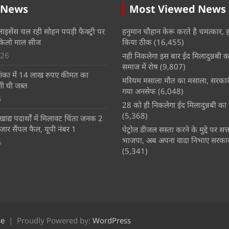
 News
Most Viewed News
लाइसेंस चल रही सोहन पपड़ी फैक्ट्री पर
हनुमान चौहान केरू करते है चमत्कार, 
किलो माल सीज
किया ठीक
(16,455)
026
नही निकलेगा इस बार ईद मिलादुन्नबी का
समाज में रोष
(9,807)
का में 14 लाख रुपए कीमत का
मरियम मसाला मौत का मसाला, सरकारी 
ी घी जब्त
गया अनसेफ
(6,048)
6
28 को ही निकलेगा ईद मिलादुन्नबी का 
(5,368)
खाद्य पदार्थों में मिलावट चिंता जनक 2
जार सैंपल फैल, यूपी नंबर 1
पेट्रोल डीजल सस्ता करने के मुद्दे पर सत्
भाजपा, अब अपना वादा निभाए सरकार 
6
(5,341)
se
Proudly Powered by:
WordPress