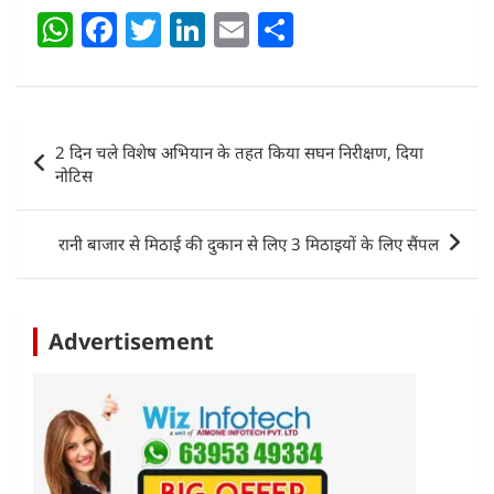
W
F
T
Li
E
S
h
a
w
n
m
h
at
c
itt
k
ai
ar
s
e
er
e
l
e
Post
2 दिन चले विशेष अभियान के तहत किया सघन निरीक्षण, दिया
A
b
dI
navigation
नोटिस
p
o
n
p
o
रानी बाजार से मिठाई की दुकान से लिए 3 मिठाइयों के लिए सैंपल
k
Advertisement