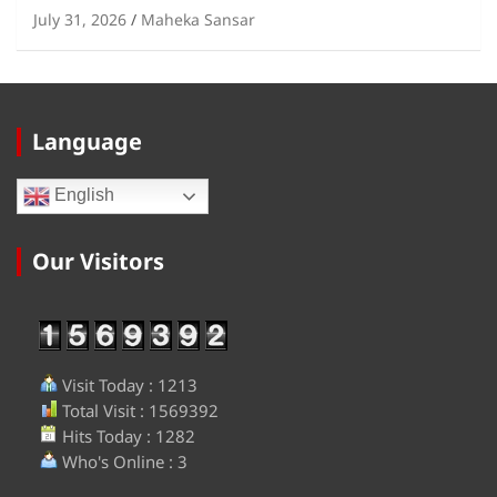
July 31, 2026
Maheka Sansar
Language
English
Our Visitors
Visit Today : 1213
Total Visit : 1569392
Hits Today : 1282
Who's Online : 3