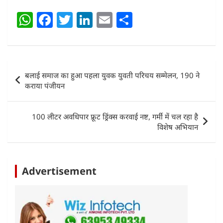
W
F
T
Li
E
S
h
a
w
n
m
h
at
c
itt
k
ai
ar
s
e
er
e
l
e
Post
बलाई समाज का हुआ पहला युवक युवती परिचय सम्मेलन, 190 ने
A
b
dI
navigation
कराया पंजीयन
p
o
n
p
o
100 लीटर अवधिपार फ्रूट ड्रिंक्स करवाई नष्ट, गर्मी में चल रहा है
k
विशेष अभियान
Advertisement