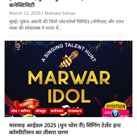
कनेक्टिविटी
March 12, 2025
Maheka Sansar
मुंबई। मुकेश अंबानी की जियो प्लेटफॉर्म्स लिमिटेड (जेपीएल) और एलन
मस्क की स्पेसएक्स ने भारत में…
जॉब / करियर
जोधपुर
मनोरंजन
राजस्थान
मारवाड़ आईडल 2025 (धुन धोरा री) सिंगिंग टेलेंट हन्ट
कॉम्पीटीसन का तीसरा चरण