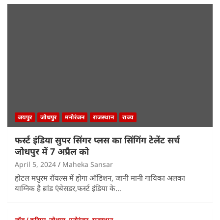
जयपुर
जोधपुर
मनोरंजन
राजस्थान
राज्य
फर्स्ट इंडिया सुपर सिंगर प्लस का सिंगिंग टेलेंट सर्च
जोधपुर में 7 अप्रैल को
April 5, 2024
Maheka Sansar
होटल मधुरम रॉयल्स में होगा ऑडिशन, जानी मानी गायिका अलका
याग्निक है ब्रांड एंबेसडर,फर्स्ट इंडिया के…
जॉब / करियर
जोधपुर
मनोरंजन
राजस्थान