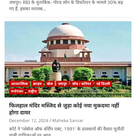
जयपुर। RBI के मुताब‍िक- गोल्‍ड लोन के ड‍िफॉल्‍टर के मामले 30% बढ़
गए हैं. इसका मतलब…
आध्यात्मिक
क्राइम
खेल
जयपुर
जॉब / करियर
नई दिल्ली
मनोरंजन
राष्ट्रीय
फिलहाल मंदिर मस्जिद से जुड़ा कोई नया मुकदमा नहीं
होगा दायर
December 12, 2024
Maheka Sansar
कोर्ट ने ‘प्लेसेज ऑफ वर्शिप एक्ट, 1991’ के प्रावधानों की वैधता चुनौती
वाली याचिकाओं पर आज…