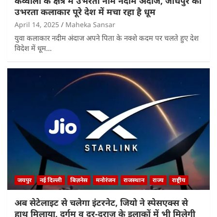
कव्वाली के क्षेत्र में उभरता नाम नदीम अंदाज, जोधपुर का
उभरता कलाकार पूरे देश में मचा रहा है धूम
April 14, 2025
Maheka Sansar
युवा कलाकार नदीम अंदाज अपने पिता के नक्शे कदम पर चलते हुए देश
विदेश में धूम…
जयपुर
नई दिल्ली
बिज़नेस
मनोरंजन
राजस्थान
राज्य
राष्ट्रीय
अब सेटेलाइट से चलेगा इंटरनेट, जियो ने स्पेसएक्स से
हाथ मिलाया, दुर्गम व दूर-दराज के इलाकों में भी मिलेगी