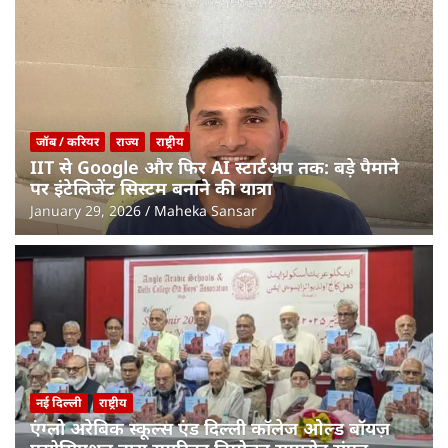
जॉब / करियर
राज्य
राष्ट्रीय
IIT से Google और फिर AI स्टार्टअप तक: बड़े पैमाने
पर इंटेलिजेंट सिस्टम बनाने की यात्रा
January 29, 2026
Maheka Sansar
नई दिल्ली
राष्ट्रीय
एंग्लो अरेबिक स्कूल्स एंड दिल्ली कॉलेज ओल्ड बॉयज़